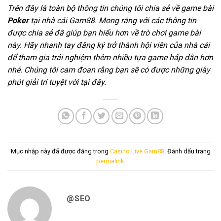
Trên đây là toàn bộ thông tin chúng tôi chia sẻ về game bài
Poker
tại nhà cái Gam88. Mong rằng với các thông tin
được chia sẻ đã giúp bạn hiểu hơn về trò chơi game bài
này. Hãy nhanh tay đăng ký trở thành hội viên của nhà cái
để tham gia trải nghiệm thêm nhiều tựa game hấp dẫn hơn
nhé. Chúng tôi cam đoan rằng bạn sẽ có được những giây
phút giải trí tuyệt vời tại đây.
Mục nhập này đã được đăng trong
Casino Live Gam88
. Đánh dấu trang
permalink
.
@SEO