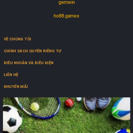
gemwin
ho88.games
VỀ CHÚNG TÔI
CHÍNH SÁCH QUYỀN RIÊNG TƯ
ĐIỀU KHOẢN VÀ ĐIỀU KIỆN
LIÊN HỆ
KHUYẾN MÃI