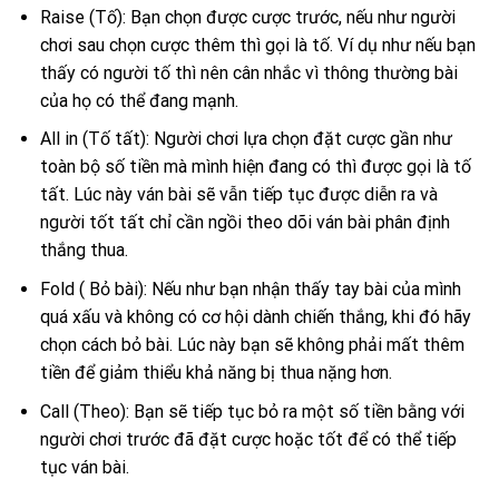
Raise (Tố): Bạn chọn được cược trước, nếu như người
chơi sau chọn cược thêm thì gọi là tố. Ví dụ như nếu bạn
thấy có người tố thì nên cân nhắc vì thông thường bài
của họ có thể đang mạnh.
All in (Tố tất): Người chơi lựa chọn đặt cược gần như
toàn bộ số tiền mà mình hiện đang có thì được gọi là tố
tất. Lúc này ván bài sẽ vẫn tiếp tục được diễn ra và
người tốt tất chỉ cần ngồi theo dõi ván bài phân định
thắng thua.
Fold ( Bỏ bài): Nếu như bạn nhận thấy tay bài của mình
quá xấu và không có cơ hội dành chiến thắng, khi đó hãy
chọn cách bỏ bài. Lúc này bạn sẽ không phải mất thêm
tiền để giảm thiểu khả năng bị thua nặng hơn.
Call (Theo): Bạn sẽ tiếp tục bỏ ra một số tiền bằng với
người chơi trước đã đặt cược hoặc tốt để có thể tiếp
tục ván bài.