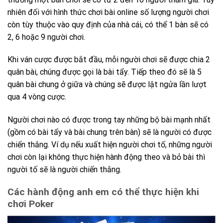
nhiên đối với hình thức chơi bài online số lượng người chơi
còn tùy thuộc vào quy định của nhà cái, có thể 1 bàn sẽ có
2, 6 hoặc 9 người chơi.
Khi ván cược được bắt đầu, mỗi người chơi sẽ được chia 2
quân bài, chúng được gọi là bài tẩy. Tiếp theo đó sẽ là 5
quân bài chung ở giữa và chúng sẽ được lật ngửa lần lượt
qua 4 vòng cược.
Người chơi nào có được trong tay những bộ bài mạnh nhất
(gồm có bài tẩy và bài chung trên bàn) sẽ là người có được
chiến thắng. Ví dụ nếu xuất hiện người chơi tố, những người
chơi còn lại không thực hiện hành động theo và bỏ bài thì
người tố sẽ là người chiến thắng.
Các hành động anh em có thể thực hiện khi
chơi Poker