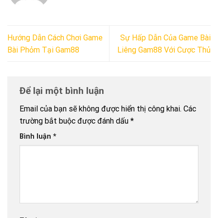
Hướng Dẫn Cách Chơi Game
Sự Hấp Dẫn Của Game Bài
Bài Phỏm Tại Gam88
Liêng Gam88 Với Cược Thủ
Để lại một bình luận
Email của bạn sẽ không được hiển thị công khai.
Các
trường bắt buộc được đánh dấu
*
Bình luận
*