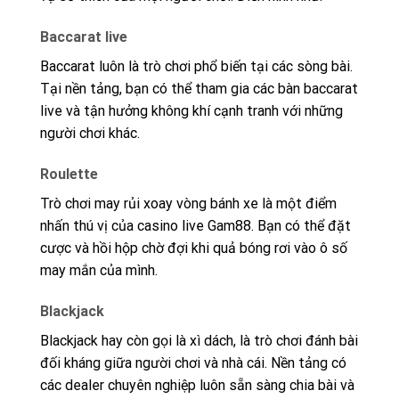
Baccarat live
Baccarat luôn là trò chơi phổ biến tại các sòng bài.
Tại nền tảng, bạn có thể tham gia các bàn baccarat
live và tận hưởng không khí cạnh tranh với những
người chơi khác.
Roulette
Trò chơi may rủi xoay vòng bánh xe là một điểm
nhấn thú vị của casino live Gam88. Bạn có thể đặt
cược và hồi hộp chờ đợi khi quả bóng rơi vào ô số
may mắn của mình.
Blackjack
Blackjack hay còn gọi là xì dách, là trò chơi đánh bài
đối kháng giữa người chơi và nhà cái. Nền tảng có
các dealer chuyên nghiệp luôn sẵn sàng chia bài và