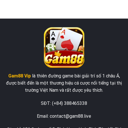
Gam88 Vip
là thiên đường game bài giải trí số 1 châu Á,
được biết đến là một thương hiệu cá cược nổi tiếng tại thị
trường Việt Nam và rất được yêu thích.
SĐT: (+84) 388465338
Email:
contact@gam88.live