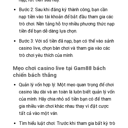
Bước 2: Sau khi đăng ký thành công, bạn cần
nạp tiền vào tài khoản để bắt đầu tham gia các
trò chơi. Nền tảng hỗ trợ nhiều phương thức nạp
tiền để bạn dễ dàng lựa chọn.
Bước 3: Với số tiền đã nạp, bạn có thể vào sảnh
casino live, chọn bàn chơi và tham gia vào các
trò chơi yêu thích của mình.
Mẹo chơi casino live tại Gam88 bách
chiến bách thắng
Quản lý vốn hợp lý: Một mẹo quan trọng để chơi
casino lâu dài và an toàn là luôn biết quản lý vốn
của mình. Hãy chia nhỏ số tiền bạn có để tham
gia nhiều ván chơi khác nhau thay vì đặt cược
tất cả vào một ván.
Tìm hiểu luật chơi: Trước khi tham gia bất kỳ trò