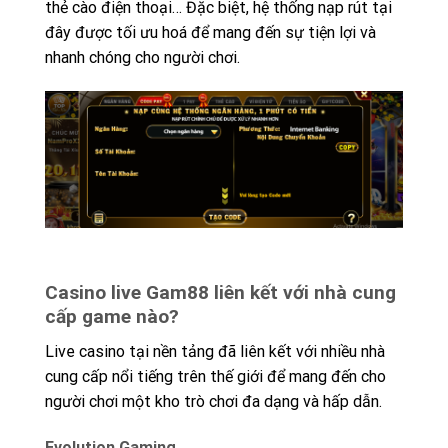
thẻ cào điện thoại… Đặc biệt, hệ thống nạp rút tại
đây được tối ưu hoá để mang đến sự tiện lợi và
nhanh chóng cho người chơi.
Casino live Gam88 liên kết với nhà cung
cấp game nào?
Live casino tại nền tảng đã liên kết với nhiều nhà
cung cấp nổi tiếng trên thế giới để mang đến cho
người chơi một kho trò chơi đa dạng và hấp dẫn.
Evolution Gaming