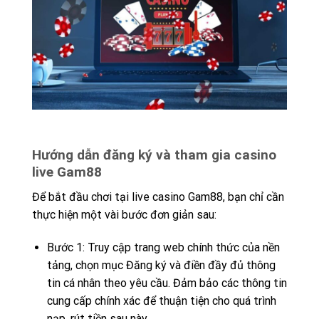
Hướng dẫn đăng ký và tham gia casino
live Gam88
Để bắt đầu chơi tại live casino Gam88, bạn chỉ cần
thực hiện một vài bước đơn giản sau:
Bước 1: Truy cập trang web chính thức của nền
tảng, chọn mục Đăng ký và điền đầy đủ thông
tin cá nhân theo yêu cầu. Đảm bảo các thông tin
cung cấp chính xác để thuận tiện cho quá trình
nạp, rút tiền sau này.