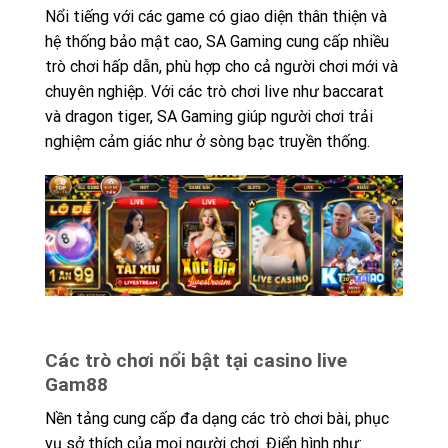
Nổi tiếng với các game có giao diện thân thiện và
hệ thống bảo mật cao, SA Gaming cung cấp nhiều
trò chơi hấp dẫn, phù hợp cho cả người chơi mới và
chuyên nghiệp. Với các trò chơi live như baccarat
và dragon tiger, SA Gaming giúp người chơi trải
nghiệm cảm giác như ở sòng bạc truyền thống.
Các trò chơi nổi bật tại casino live
Gam88
Nền tảng cung cấp đa dạng các trò chơi bài, phục
vụ sở thích của mọi người chơi. Điển hình như: