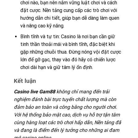
chơi nào, bạn nên nắm vững luật chơi và cách
đặt cược. Nền tảng cung cấp các trò chơi với
hướng dẫn chi tiết, giúp bạn dễ dàng làm quen
và nâng cao kỹ năng.
Bình tĩnh và tự tin: Casino là nơi bạn cần giữ
tinh thần thoải mái và bình tĩnh, đặc biệt khi
gặp những chuỗi thua. Đừng nóng vội đặt cược
lớn để gỡ gạc, thay vào đó hãy có chiến lược
chơi dài hạn và giữ tâm lý ổn định.
Kết luận
Casino live Gam88
không chỉ mang đến trải
nghiệm đánh bài trực tuyến chất lượng mà còn
đảm bảo an toàn và công bằng cho người chơi.
Với hệ thống bảo mật cao, dịch vụ hỗ trợ tận tâm
cùng hàng loạt các trò chơi hấp dẫn, Nền tảng đã
và đang là điểm đến lý tưởng cho những ai đam
mê casino online.