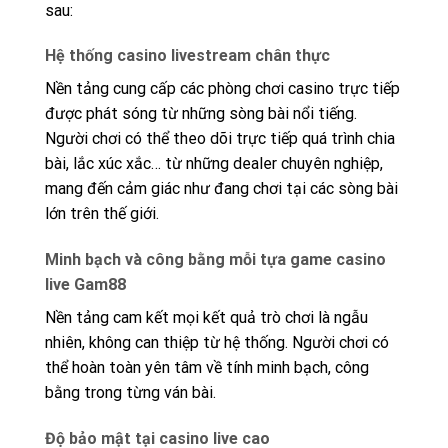
sau:
Hệ thống casino livestream chân thực
Nền tảng cung cấp các phòng chơi casino trực tiếp
được phát sóng từ những sòng bài nổi tiếng.
Người chơi có thể theo dõi trực tiếp quá trình chia
bài, lắc xúc xắc… từ những dealer chuyên nghiệp,
mang đến cảm giác như đang chơi tại các sòng bài
lớn trên thế giới.
Minh bạch và công bằng mỗi tựa game casino
live Gam88
Nền tảng cam kết mọi kết quả trò chơi là ngẫu
nhiên, không can thiệp từ hệ thống. Người chơi có
thể hoàn toàn yên tâm về tính minh bạch, công
bằng trong từng ván bài.
Độ bảo mật tại casino live cao