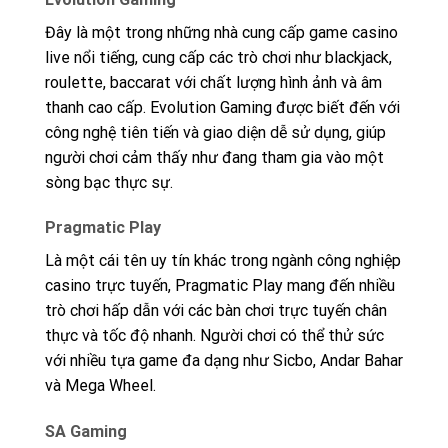
Đây là một trong những nhà cung cấp game casino
live nổi tiếng, cung cấp các trò chơi như blackjack,
roulette, baccarat với chất lượng hình ảnh và âm
thanh cao cấp. Evolution Gaming được biết đến với
công nghệ tiên tiến và giao diện dễ sử dụng, giúp
người chơi cảm thấy như đang tham gia vào một
sòng bạc thực sự.
Pragmatic Play
Là một cái tên uy tín khác trong ngành công nghiệp
casino trực tuyến, Pragmatic Play mang đến nhiều
trò chơi hấp dẫn với các bàn chơi trực tuyến chân
thực và tốc độ nhanh. Người chơi có thể thử sức
với nhiều tựa game đa dạng như Sicbo, Andar Bahar
và Mega Wheel.
SA Gaming