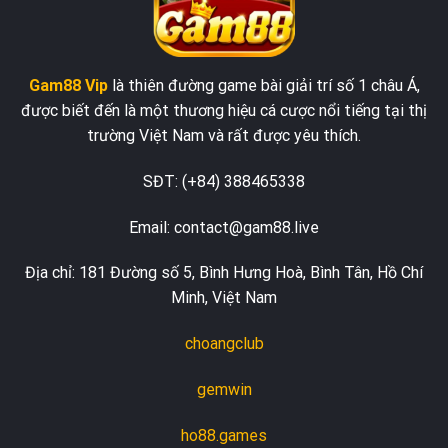
Gam88 Vip
là thiên đường game bài giải trí số 1 châu Á,
được biết đến là một thương hiệu cá cược nổi tiếng tại thị
trường Việt Nam và rất được yêu thích.
SĐT: (+84) 388465338
Email:
contact@gam88.live
Địa chỉ: 181 Đường số 5, Bình Hưng Hoà, Bình Tân, Hồ Chí
Minh, Việt Nam
choangclub
gemwin
ho88.games