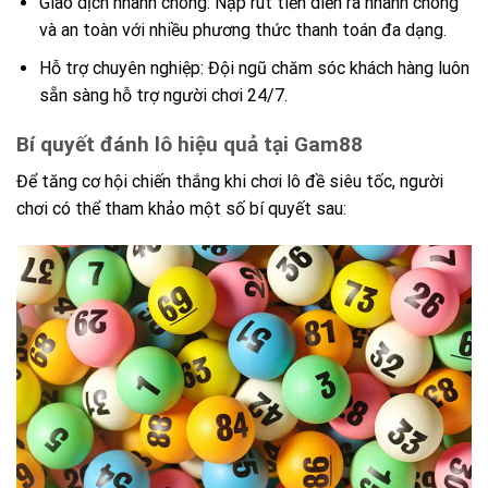
Giao dịch nhanh chóng: Nạp rút tiền diễn ra nhanh chóng
và an toàn với nhiều phương thức thanh toán đa dạng.
Hỗ trợ chuyên nghiệp: Đội ngũ chăm sóc khách hàng luôn
sẵn sàng hỗ trợ người chơi 24/7.
Bí quyết đánh lô hiệu quả tại Gam88
Để tăng cơ hội chiến thắng khi chơi lô đề siêu tốc, người
chơi có thể tham khảo một số bí quyết sau: