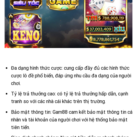
Đa dạng hình thức cược: cung cấp đầy đủ các hình thức
cược lô đề phổ biến, đáp ứng nhu cầu đa dạng của người
chơi.
Tỷ lệ trả thưởng cao: có tỷ lệ trả thưởng hấp dẫn, cạnh
tranh so với các nhà cái khác trên thị trường.
Bảo mật thông tin: Gam88 cam kết bảo mật thông tin cá
nhân và tài khoản của người chơi với hệ thống bảo mật
tiên tiến.