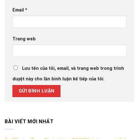
Email
*
Trang web
Lưu tên của tôi, email, và trang web trong trình
duyệt này cho lần bình luận kế tiếp của tôi.
BÀI VIẾT MỚI NHẤT