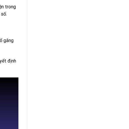
ện trong
 số.
cố gắng
uyết định