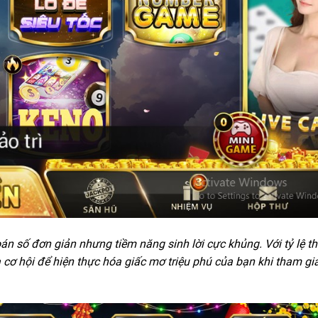
án số đơn giản nhưng tiềm năng sinh lời cực khủng. Với tỷ lệ t
 cơ hội để hiện thực hóa giấc mơ triệu phú của bạn khi tham gia