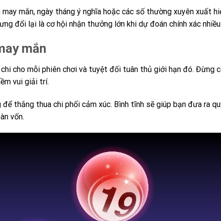
 may mắn, ngày tháng ý nghĩa hoặc các số thường xuyên xuất hi
ưng đổi lại là cơ hội nhận thưởng lớn khi dự đoán chính xác nhiều
 may mắn
 chi cho mỗi phiên chơi và tuyệt đối tuân thủ giới hạn đó. Đừng 
ềm vui giải trí.
g để thắng thua chi phối cảm xúc. Bình tĩnh sẽ giúp bạn đưa ra q
àn vốn.