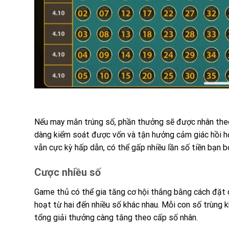
Nếu may mắn trúng số, phần thưởng sẽ được nhân theo t
dàng kiểm soát được vốn và tận hưởng cảm giác hồi hộ
vẫn cực kỳ hấp dẫn, có thể gấp nhiều lần số tiền bạn bỏ
Cược nhiều số
Game thủ có thể gia tăng cơ hội thắng bằng cách đặt 
hoạt từ hai đến nhiều số khác nhau. Mỗi con số trùng 
tổng giải thưởng càng tăng theo cấp số nhân.