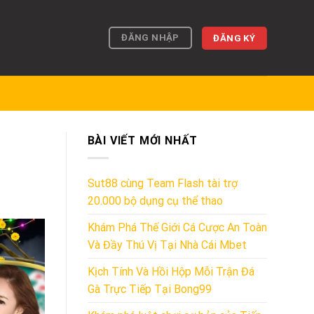
ĐĂNG NHẬP
ĐĂNG KÝ
BÀI VIẾT MỚI NHẤT
Sut88 cùng Team Flash tài trợ
20.000 bộ dụng cụ thể thao
Khám Phá Thế Giới Cá Cược An Toàn
Và Đầy Thú Vị Tại Nhà Cái Mbet
Kịch Tính Và Hồi Hộp Mỗi Trận Đá
Gà Trực Tiếp Tại Bong99