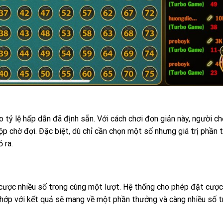
ỷ lệ hấp dẫn đã định sẵn. Với cách chơi đơn giản này, người ch
p chờ đợi. Đặc biệt, dù chỉ cần chọn một số nhưng giá trị phần
 ra.
cược nhiều số trong cùng một lượt. Hệ thống cho phép đặt cược 
khớp với kết quả sẽ mang về một phần thưởng và càng nhiều số t