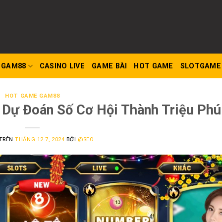
GAM88
CASINO LIVE
GAME BÀI
HOT GAME
SLOTGAME
HOT GAME GAM88
Dự Đoán Số Cơ Hội Thành Triệu Phú
 TRÊN
THÁNG 12 7, 2024
BỞI
@SEO