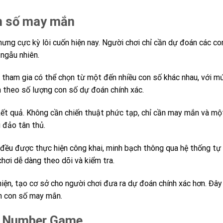
n số may mắn
hưng cực kỳ lôi cuốn hiện nay. Người chơi chỉ cần dự đoán các c
ngẫu nhiên.
ời tham gia có thể chọn từ một đến nhiều con số khác nhau, với 
 theo số lượng con số dự đoán chính xác.
kết quả. Không cần chiến thuật phức tạp, chỉ cần may mắn và mộ
g đảo tân thủ.
ố đều được thực hiện công khai, minh bạch thông qua hệ thống tự
chơi dễ dàng theo dõi và kiểm tra.
ện, tạo cơ sở cho người chơi đưa ra dự đoán chính xác hơn. Đây
oán con số may mắn.
ơi Number Game