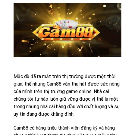
Mặc dù đã ra mắt trên thị trường được một thời
gian, thế nhưng Gam88 vẫn thu hút được sức nóng
của mình trên thị trường game online. Nhà cái
chúng tôi tự hào luôn giữ vững được vị thế là một
trong những nhà cái hàng đầu với chất lượng và sự
uy tín đang được khẳng định.
Gam88 có hàng triệu thành viên đăng ký và hàng