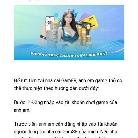
Để rút tiền tại nhà cái Gam88, anh em game thủ có
thể thực hiện theo hướng dẫn dưới đây:
Bước 1: Đăng nhập vào tài khoản chơi game của
anh em.
Trước tiên, anh em cần đăng nhập vào tài khoản
người dùng tại nhà cái Gam88 của mình. Nếu như