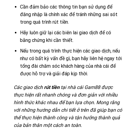
Cần đảm bảo các thông tin bạn sử dụng để
đăng nhập là chính xác để tránh những sai sót
trong quá trình rút tiền.
Hãy luôn giữ lại các biên lai giao dịch để có
bằng chứng khi cần thiết.
Nếu trong quá trình thực hiện các giao dịch, nếu
như có bất kỳ vấn đề gì, bạn hãy liên hệ ngay tới
tổng đài chăm sóc khách hàng của nhà cái để
được hỗ trợ và giải đáp kịp thời.
Các giao dịch
rút tiền
tại nhà cái Gam88 được
thực hiện rất nhanh chóng và đơn giản với nhiều
hình thức khác nhau để bạn lựa chọn. Mong rằng
với những hướng dẫn chi tiết ở trên đã giúp bạn có
thể thực hiện thành công và tận hưởng thành quả
của bản thân một cách an toàn.