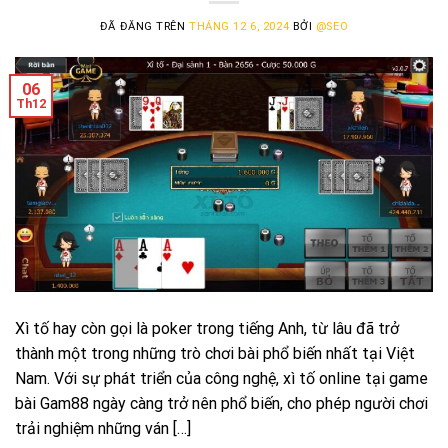
ĐÃ ĐĂNG TRÊN
THÁNG 12 6, 2024
BỞI
@SEO
06
Th12
Xì tố hay còn gọi là poker trong tiếng Anh, từ lâu đã trở
thành một trong những trò chơi bài phổ biến nhất tại Việt
Nam. Với sự phát triển của công nghệ, xì tố online tại game
bài Gam88 ngày càng trở nên phổ biến, cho phép người chơi
trải nghiệm những ván […]