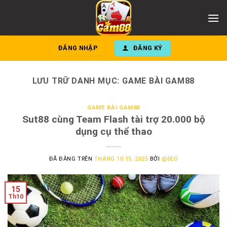
Chuyển
đến
nội
dung
ĐĂNG NHẬP
ĐĂNG KÝ
LƯU TRỮ DANH MỤC:
GAME BÀI GAM88
GAME BÀI GAM88
Sut88 cùng Team Flash tài trợ 20.000 bộ
dụng cụ thể thao
ĐÃ ĐĂNG TRÊN
THÁNG 10 15, 2025
BỞI
@SEO
15
Th10