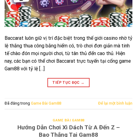
Baccarat luôn giữ vị trí đặc biệt trong thế giới casino nhờ tỷ
lệ thắng thua công bằng hiếm có, trò chơi đơn giản mà tinh
tế chào đón mọi người chơi, từ tân thủ đến cao thủ. Hiện
nay, các bạn có thể chơi Baccarat trực tuyến tại cổng game
Gam88 với tỷ lệ […]
TIẾP TỤC ĐỌC
→
Đã đăng trong
Game Bài Gam88
Để lại một bình luận
GAME BÀI GAM88
Hướng Dẫn Chơi Xì Dách Từ A Đến Z –
Bao Thắng Tại Gam88