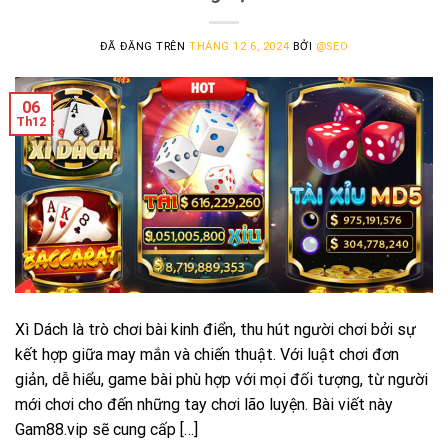
ĐÃ ĐĂNG TRÊN
THÁNG 12 6, 2024
BỞI
@SEO
06
Th12
Xì Dách là trò chơi bài kinh điển, thu hút người chơi bởi sự
kết hợp giữa may mắn và chiến thuật. Với luật chơi đơn
giản, dễ hiểu, game bài phù hợp với mọi đối tượng, từ người
mới chơi cho đến những tay chơi lão luyện. Bài viết này
Gam88.vip sẽ cung cấp […]