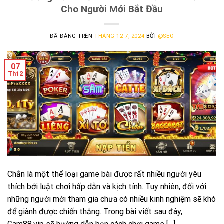
Cho Người Mới Bắt Đầu
ĐÃ ĐĂNG TRÊN
THÁNG 12 7, 2024
BỞI
@SEO
07
Th12
Chắn là một thể loại game bài được rất nhiều người yêu
thích bởi luật chơi hấp dẫn và kịch tính. Tuy nhiên, đối với
những người mới tham gia chưa có nhiều kinh nghiệm sẽ khó
để giành được chiến thắng. Trong bài viết sau đây,