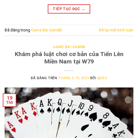
TIẾP TỤC ĐỌC
→
Đã đăng trong
Game Bài Gam88
Để lại một bình luận
GAME BÀI GAM88
Khám phá luật chơi cơ bản của Tiến Lên
Miền Nam tại W79
ĐÃ ĐĂNG TRÊN
THÁNG 5 19, 2025
BỞI
@SEO
19
Th5