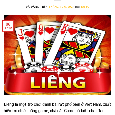
ĐÃ ĐĂNG TRÊN
THÁNG 12 6, 2024
BỞI
@SEO
06
Th12
Liêng là một trò chơi đánh bài rất phổ biến ở Việt Nam, xuất
hiện tại nhiều cổng game, nhà cái. Game có luật chơi đơn